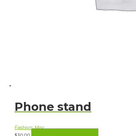
Phone stand
Fashion
,
Misc
$
30.00
PRIDAŤ DO KOŠÍKA