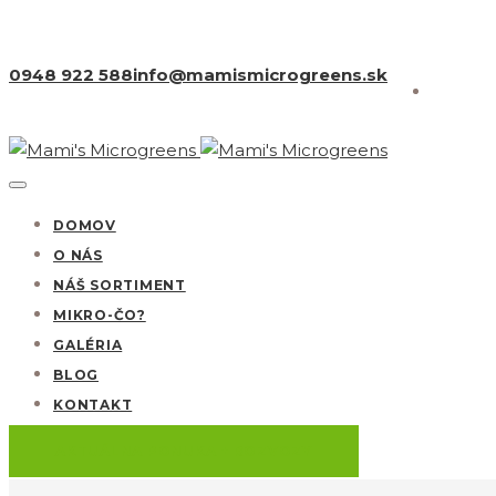
0948 922 588
info@mamismicrogreens.sk
Toggle
navigation
DOMOV
O NÁS
NÁŠ SORTIMENT
MIKRO-ČO?
GALÉRIA
BLOG
KONTAKT
AKTUÁLNA PONUKA + ROZVOZY